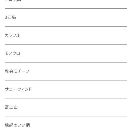
・どうぶつ
小皿
3匹猫
・小鳥
マグカップ
カラフル
シマエナガ
コップ
モノクロ
花瓶
教会モチーフ
セット品
サニーウィンド
富士山
縁起のいい柄