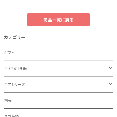
商品一覧に戻る
カテゴリー
ギフト
子ども用食器
・恐竜
ギアシリーズ
・のりもの
大皿
南天
・彩花
中皿
ネコ会議