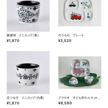
菱唐草 ミニカップ（黒）
のりもの プレート
¥1,870
¥3,520
花つなぎ ミニカップ（内黒）
ブラキオ 子ども茶わんセット
（包装代込）
¥1,870
¥8,580