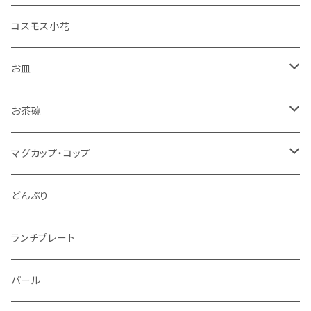
コスモス小花
お皿
角皿
お茶碗
丸皿
大サイズ
マグカップ・コップ
仕切り皿
小サイズ
マグカップ（大）
どんぶり
マグカップ（小）
ランチプレート
湯のみ
パール