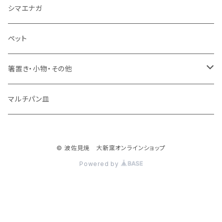
ミニカップ
シマエナガ
ペット
箸置き・小物・その他
・箸置き
マルチパン皿
・フィッシュ
© 波佐見焼 大新窯オンラインショップ
・花瓶
Powered by