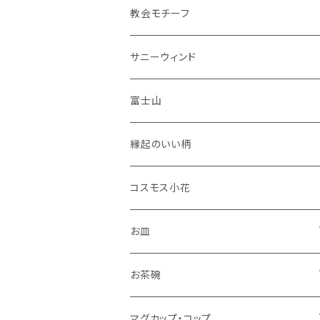
花瓶
教会モチーフ
セット品
サニーウィンド
富士山
縁起のいい柄
コスモス小花
お皿
角皿
お茶碗
丸皿
大サイズ
マグカップ・コップ