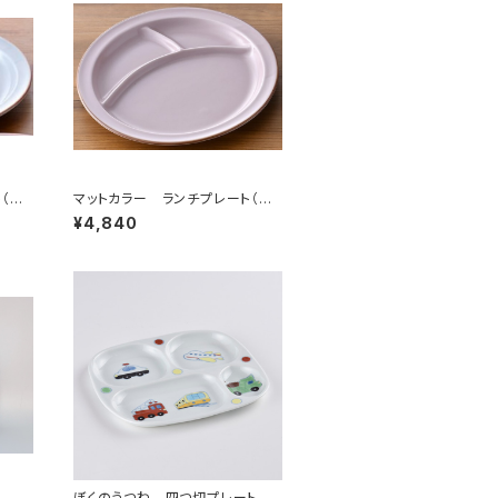
（グ
マットカラー ランチプレート（ピ
ンク）
¥4,840
ぼくのうつわ 四つ切プレート