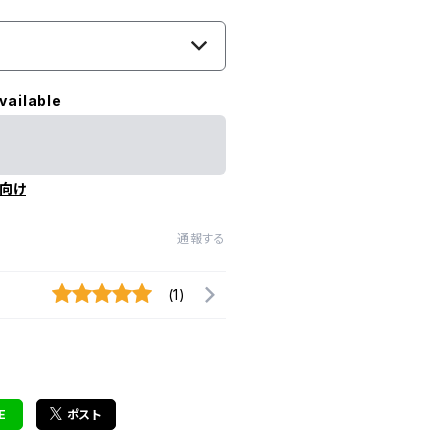
vailable
向け
通報する
(1)
E
ポスト