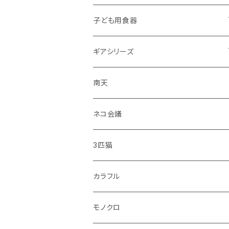
子ども用食器
・恐竜
ギアシリーズ
・のりもの
大皿
南天
・彩花
中皿
ネコ会議
・どうぶつ
小皿
3匹猫
・小鳥
マグカップ
カラフル
シマエナガ
コップ
モノクロ