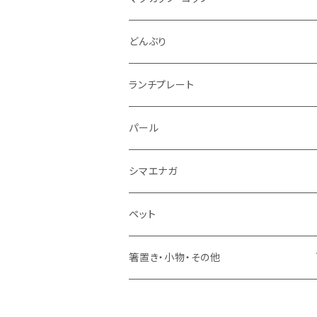
仕切り皿
小サイズ
マグカップ（大）
どんぶり
マグカップ（小）
ランチプレート
湯のみ
パール
ミニカップ
シマエナガ
ペット
箸置き・小物・その他
・箸置き