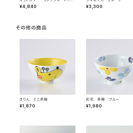
ワイト）
¥4,840
¥3,300
その他の商品
きりん ミニ茶碗
彩花 茶碗 ブルー
¥1,870
¥1,980