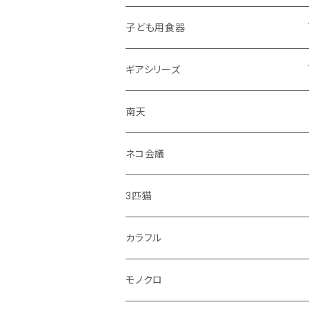
子ども用食器
・恐竜
ギアシリーズ
・のりもの
大皿
南天
・彩花
中皿
ネコ会議
・どうぶつ
小皿
3匹猫
・小鳥
マグカップ
カラフル
シマエナガ
コップ
モノクロ