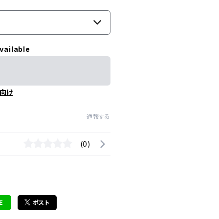
vailable
向け
通報する
(0)
E
ポスト