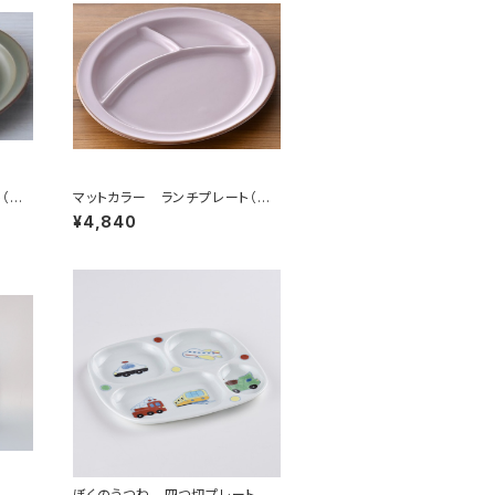
（カ
マットカラー ランチプレート（ピ
ンク）
¥4,840
ぼくのうつわ 四つ切プレート