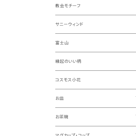
花瓶
教会モチーフ
セット品
サニーウィンド
富士山
縁起のいい柄
コスモス小花
お皿
角皿
お茶碗
丸皿
大サイズ
マグカップ・コップ