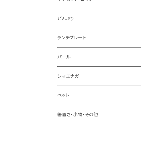
仕切り皿
小サイズ
マグカップ（大）
どんぶり
マグカップ（小）
ランチプレート
湯のみ
パール
ミニカップ
シマエナガ
ペット
箸置き・小物・その他
・箸置き