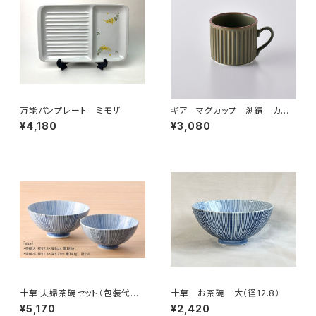
万能パンプレート ミモザ
ギア マグカップ 渕錆 カー
キ
¥4,180
¥3,080
十草 夫婦茶碗セット（包装代込
十草 お茶碗 大（径12.8）
み）
¥5,170
¥2,420