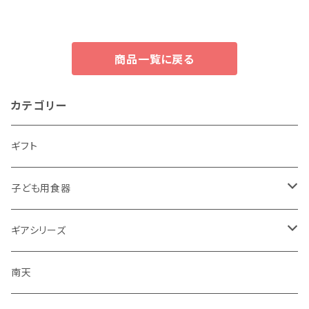
商品一覧に戻る
カテゴリー
ギフト
子ども用食器
・恐竜
ギアシリーズ
・のりもの
大皿
南天