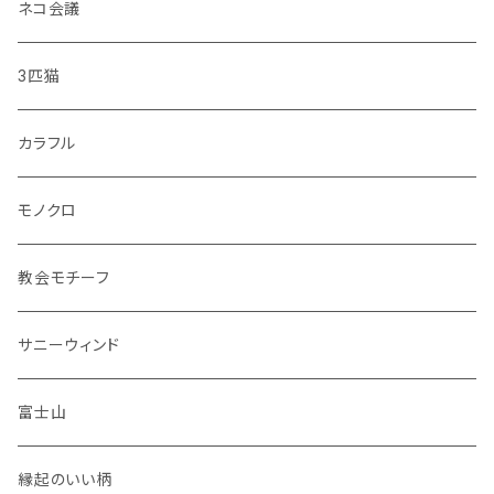
・彩花
中皿
ネコ会議
・どうぶつ
小皿
3匹猫
・小鳥
マグカップ
カラフル
シマエナガ
コップ
モノクロ
花瓶
教会モチーフ
セット品
サニーウィンド
富士山
縁起のいい柄