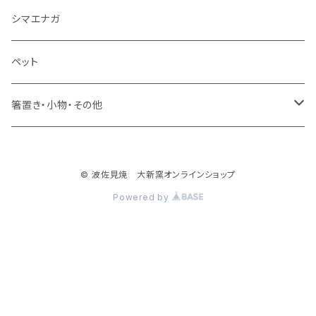
ミニカップ
シマエナガ
ペット
箸置き・小物・その他
・箸置き
© 波佐見焼 大新窯オンラインショップ
・フィッシュ
Powered by
・花瓶