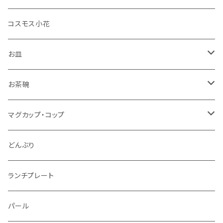
コスモス小花
お皿
角皿
お茶碗
丸皿
大サイズ
マグカップ・コップ
仕切り皿
小サイズ
マグカップ（大）
どんぶり
マグカップ（小）
ランチプレート
湯のみ
パール