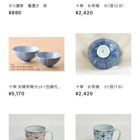
タコ唐草 箸置き 赤
十草 お茶碗 大（径12.8）
¥880
¥2,420
十草 夫婦茶碗セット（包装代込
十草 お茶碗 小（径11.6）
み）
¥5,170
¥2,420