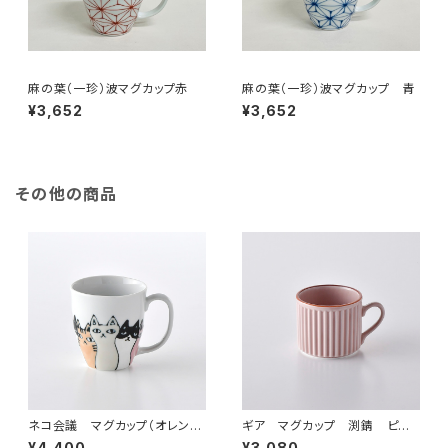
麻の葉（一珍）波マグカップ赤
麻の葉（一珍）波マグカップ 青
¥3,652
¥3,652
その他の商品
ネコ会議 マグカップ（オレン
ギア マグカップ 渕錆 ピン
ジ）
ク
¥4,400
¥3,080