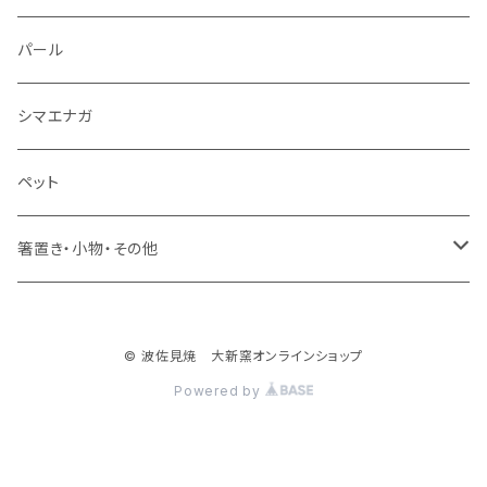
湯のみ
パール
ミニカップ
シマエナガ
ペット
箸置き・小物・その他
・箸置き
© 波佐見焼 大新窯オンラインショップ
・フィッシュ
Powered by
・花瓶