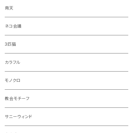
・のりもの
大皿
南天
・彩花
中皿
ネコ会議
・どうぶつ
小皿
3匹猫
・小鳥
マグカップ
カラフル
シマエナガ
コップ
モノクロ
花瓶
教会モチーフ
セット品
サニーウィンド