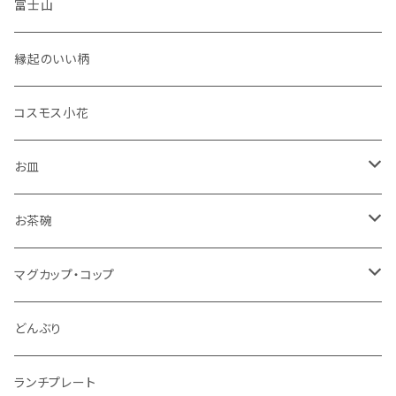
富士山
縁起のいい柄
コスモス小花
お皿
角皿
お茶碗
丸皿
大サイズ
マグカップ・コップ
仕切り皿
小サイズ
マグカップ（大）
どんぶり
マグカップ（小）
ランチプレート