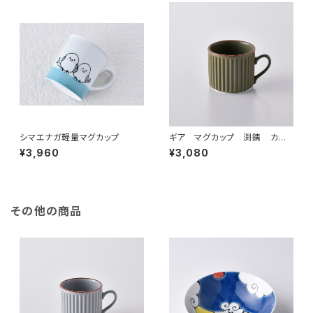
シマエナガ軽量マグカップ
ギア マグカップ 渕錆 カー
キ
¥3,960
¥3,080
その他の商品