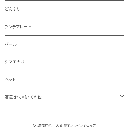
仕切り皿
小サイズ
マグカップ（大）
どんぶり
マグカップ（小）
ランチプレート
湯のみ
パール
ミニカップ
シマエナガ
ペット
箸置き・小物・その他
・箸置き
© 波佐見焼 大新窯オンラインショップ