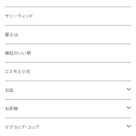
セット品
サニーウィンド
富士山
縁起のいい柄
コスモス小花
お皿
角皿
お茶碗
丸皿
大サイズ
マグカップ・コップ