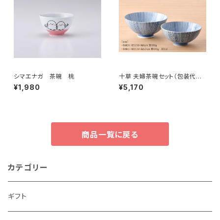
シマエナガ 茶碗 桃
十草 夫婦茶碗セット（包装代込
み）
¥1,980
¥5,170
商品一覧に戻る
カテゴリー
ギフト