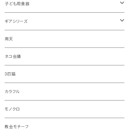
子ども用食器
・恐竜
ギアシリーズ
・のりもの
大皿
南天
・彩花
中皿
ネコ会議
・どうぶつ
小皿
3匹猫
・小鳥
マグカップ
カラフル
シマエナガ
コップ
モノクロ
花瓶
教会モチーフ