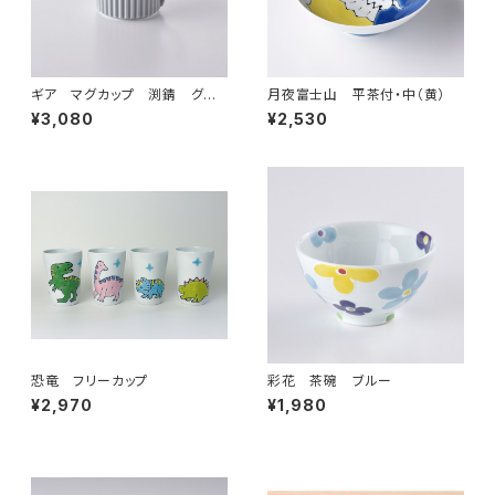
ギア マグカップ 渕錆 グレ
月夜富士山 平茶付・中（黄）
ー
¥3,080
¥2,530
恐竜 フリーカップ
彩花 茶碗 ブルー
¥2,970
¥1,980