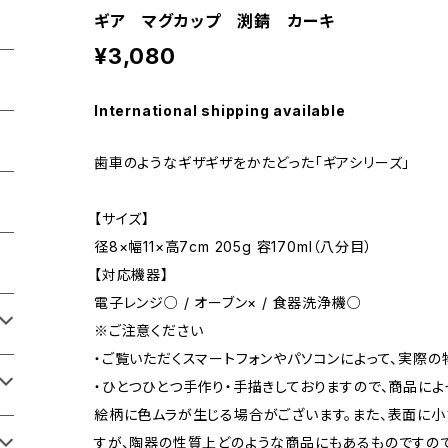
ギア マグカップ 渕錆 カーキ
¥3,080
International shipping available
歯車のようなギザギザをかたどった「ギアシリーズ」
【サイズ】
径8×幅11×高7cm 205g 容170ml（八分目）
【対応機器】
電子レンジ○ / オーブン× / 食器洗浄機○
※ご注意ください
・ご覧いただくスマートフォンやパソコンによって、実際
・ひとつひとつ手作り・手描きしておりますので、商品に
絵柄に色ムラが生じる場合がございます。また、表面に小
すが、陶器の性質上どのような商品にもあるものですので