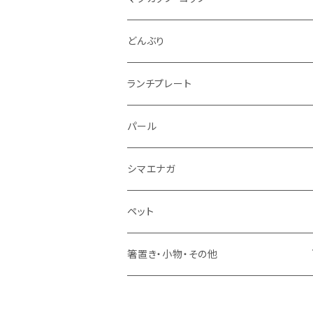
仕切り皿
小サイズ
マグカップ（大）
どんぶり
マグカップ（小）
ランチプレート
湯のみ
パール
ミニカップ
シマエナガ
ペット
箸置き・小物・その他
・箸置き