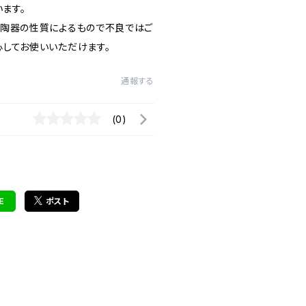
ます。
、陶器の性質によるもので不良ではご
心してお使いいただけます。
通報する
(0)
E
ポスト