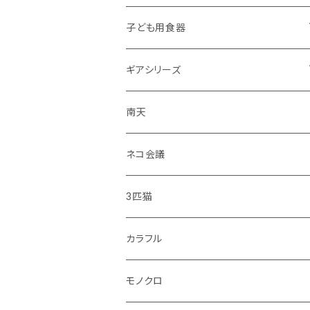
子ども用食器
・恐竜
ギアシリーズ
・のりもの
大皿
南天
・彩花
中皿
ネコ会議
・どうぶつ
小皿
3匹猫
・小鳥
マグカップ
カラフル
シマエナガ
コップ
モノクロ