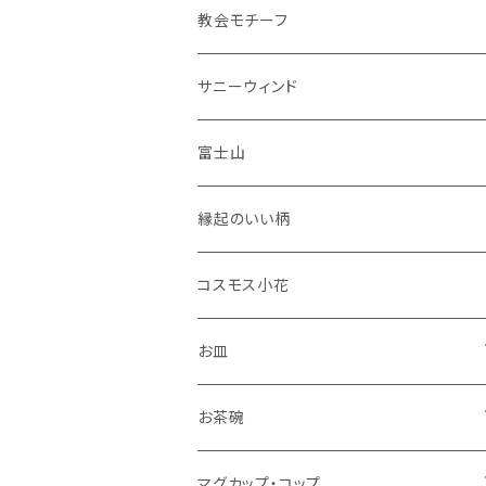
花瓶
教会モチーフ
セット品
サニーウィンド
富士山
縁起のいい柄
コスモス小花
お皿
角皿
お茶碗
丸皿
大サイズ
マグカップ・コップ