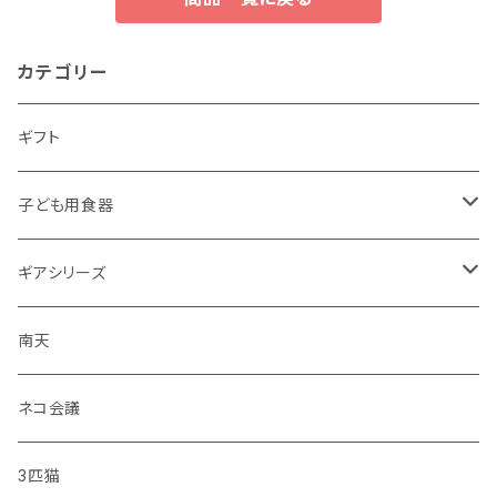
カテゴリー
ギフト
子ども用食器
・恐竜
ギアシリーズ
・のりもの
大皿
南天
・彩花
中皿
ネコ会議
・どうぶつ
小皿
3匹猫