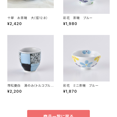
十草 お茶碗 大（径12.8）
彩花 茶碗 ブルー
¥2,420
¥1,980
市松菱白 湯のみ（トルコブル
彩花 ミニ茶碗 ブルー
ー）
¥2,200
¥1,870
商品一覧に戻る