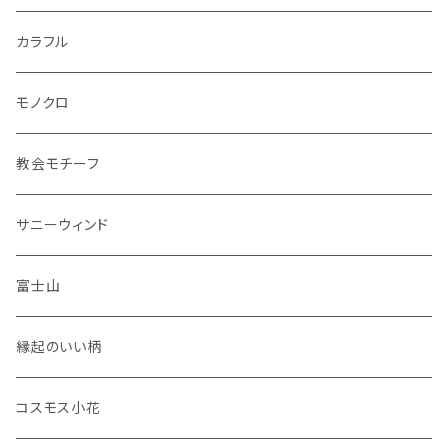
・小鳥
マグカップ
カラフル
シマエナガ
コップ
モノクロ
花瓶
教会モチーフ
セット品
サニーウィンド
富士山
縁起のいい柄
コスモス小花