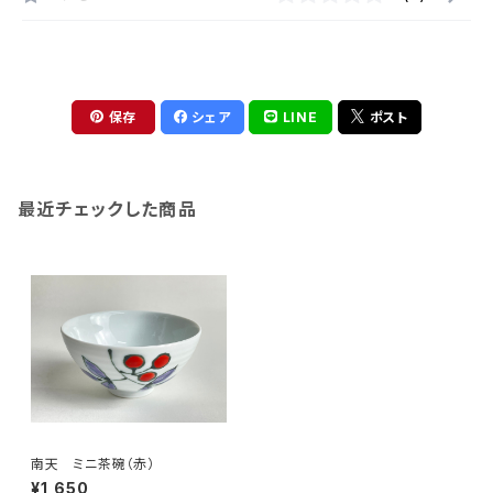
保存
シェア
LINE
ポスト
最近チェックした商品
南天 ミニ茶碗（赤）
¥1,650