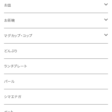
お皿
角皿
お茶碗
丸皿
大サイズ
マグカップ・コップ
仕切り皿
小サイズ
マグカップ（大）
どんぶり
マグカップ（小）
ランチプレート
湯のみ
パール
ミニカップ
シマエナガ
ペット