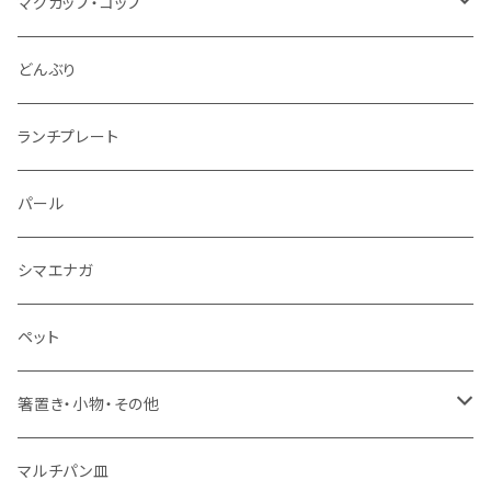
丸皿
大サイズ
マグカップ・コップ
仕切り皿
小サイズ
マグカップ（大）
どんぶり
マグカップ（小）
ランチプレート
湯のみ
パール
ミニカップ
シマエナガ
ペット
箸置き・小物・その他
・箸置き
マルチパン皿