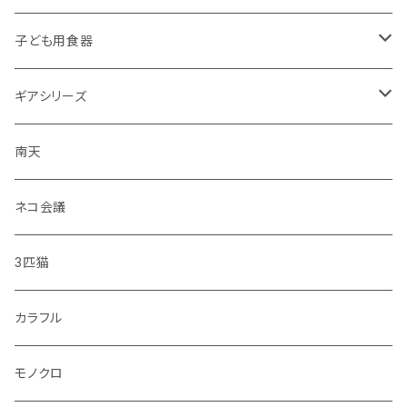
子ども用食器
・恐竜
ギアシリーズ
・のりもの
大皿
南天
・彩花
中皿
ネコ会議
・どうぶつ
小皿
3匹猫
・小鳥
マグカップ
カラフル
シマエナガ
コップ
モノクロ