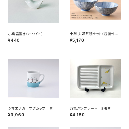
小鳥箸置き（ホワイト）
十草 夫婦茶碗セット（包装代込
み）
¥440
¥5,170
シマエナガ マグカップ 青
万能パンプレート ミモザ
¥3,960
¥4,180