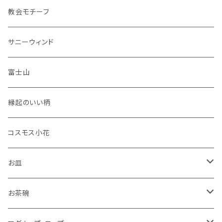
花瓶
教会モチーフ
セット品
サニーウィンド
富士山
縁起のいい柄
コスモス小花
お皿
角皿
お茶碗