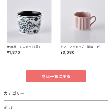
菱唐草 ミニカップ（黒）
ギア マグカップ 渕錆 ピン
ク
¥1,870
¥3,080
商品一覧に戻る
カテゴリー
ギフト