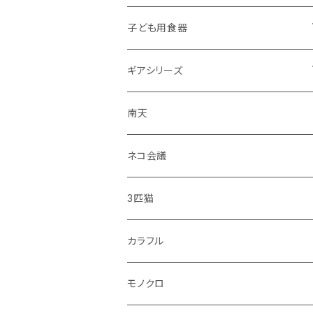
子ども用食器
・恐竜
ギアシリーズ
・のりもの
大皿
南天
・彩花
中皿
ネコ会議
・どうぶつ
小皿
3匹猫
・小鳥
マグカップ
カラフル
シマエナガ
コップ
モノクロ