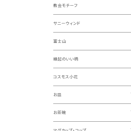
花瓶
教会モチーフ
セット品
サニーウィンド
富士山
縁起のいい柄
コスモス小花
お皿
角皿
お茶碗
丸皿
大サイズ
マグカップ・コップ