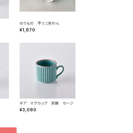
のりもの 平ミニ茶わん
¥1,870
ギア マグカップ 渕錆 セージ
¥3,080