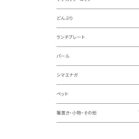
仕切り皿
小サイズ
マグカップ（大）
どんぶり
マグカップ（小）
ランチプレート
湯のみ
パール
ミニカップ
シマエナガ
ペット
箸置き・小物・その他
・箸置き