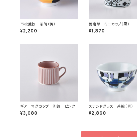
市松菱紋 茶碗（黄）
菱唐草 ミニカップ（黒）
¥2,200
¥1,870
ギア マグカップ 渕錆 ピンク
ステンドグラス 茶碗（青）
¥3,080
¥2,860