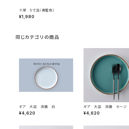
十草 5寸皿（青藍色）
¥1,980
同じカテゴリの商品
ギア 大皿 渕錆 白
ギア 大皿 渕錆 セージ
¥4,620
¥4,620