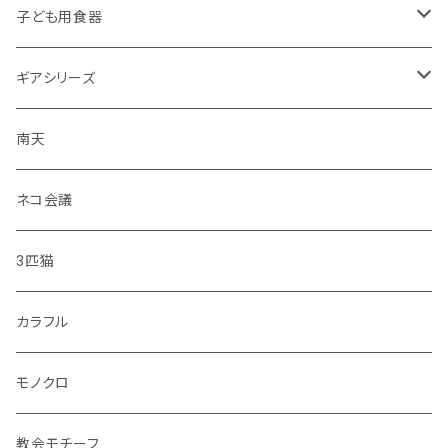
子ども用食器
・恐竜
ギアシリーズ
・のりもの
大皿
南天
・彩花
中皿
ネコ会議
・どうぶつ
小皿
3匹猫
・小鳥
マグカップ
カラフル
シマエナガ
コップ
モノクロ
花瓶
教会モチーフ