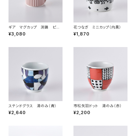
ギア マグカップ 渕錆 ピン
花つなぎ ミニカップ（内黒）
ク
¥3,080
¥1,870
ステンドグラス 湯のみ（青）
市松矢羽ドット 湯のみ（赤）
¥2,640
¥2,200