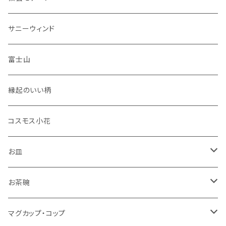
セット品
サニーウィンド
富士山
縁起のいい柄
コスモス小花
お皿
角皿
お茶碗
丸皿
大サイズ
マグカップ・コップ