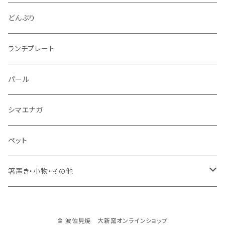
仕切り皿
小サイズ
マグカップ（大）
どんぶり
マグカップ（小）
ランチプレート
湯のみ
パール
ミニカップ
シマエナガ
ペット
箸置き・小物・その他
・箸置き
© 波佐見焼 大新窯オンラインショップ