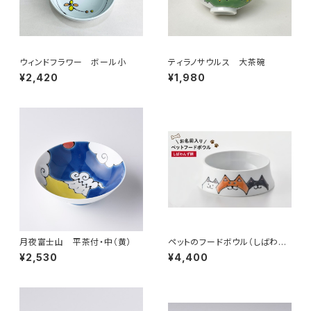
ウィンドフラワー ボール小
ティラノサウルス 大茶碗
¥2,420
¥1,980
月夜富士山 平茶付・中（黄）
ペットのフードボウル（しばわん
ず）【名入れは+1,100円(税込)で
¥2,530
¥4,400
す】