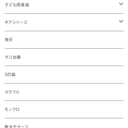
子ども用食器
・恐竜
ギアシリーズ
・のりもの
大皿
南天
・彩花
中皿
ネコ会議
・どうぶつ
小皿
3匹猫
・小鳥
マグカップ
カラフル
シマエナガ
コップ
モノクロ
花瓶
教会モチーフ