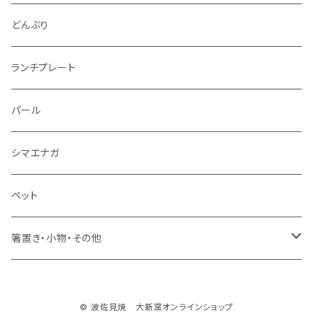
仕切り皿
小サイズ
マグカップ（大）
どんぶり
マグカップ（小）
ランチプレート
湯のみ
パール
ミニカップ
シマエナガ
ペット
箸置き・小物・その他
・箸置き
© 波佐見焼 大新窯オンラインショップ