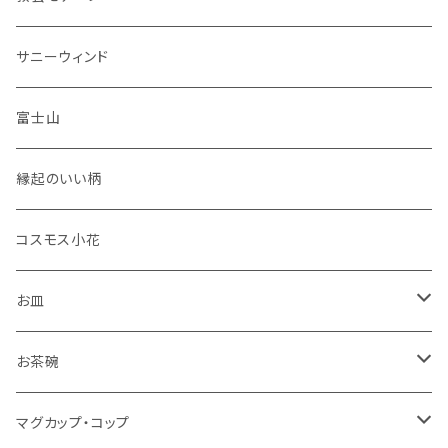
セット品
サニーウィンド
富士山
縁起のいい柄
コスモス小花
お皿
角皿
お茶碗
丸皿
大サイズ
マグカップ・コップ