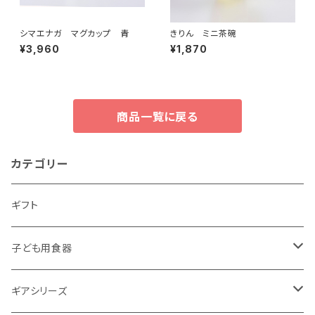
シマエナガ マグカップ 青
きりん ミニ茶碗
¥3,960
¥1,870
商品一覧に戻る
カテゴリー
ギフト
子ども用食器
・恐竜
ギアシリーズ