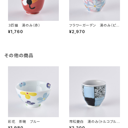
３匹猫 湯のみ（赤）
フラワーガーデン 湯のみ（ピン
ク）
¥1,760
¥2,970
その他の商品
彩花 茶碗 ブルー
市松菱白 湯のみ（トルコブル
ー）
¥1,980
¥2,200