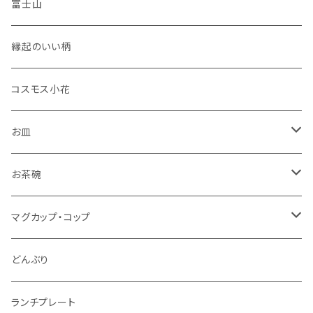
富士山
縁起のいい柄
コスモス小花
お皿
角皿
お茶碗
丸皿
大サイズ
マグカップ・コップ
仕切り皿
小サイズ
マグカップ（大）
どんぶり
マグカップ（小）
ランチプレート