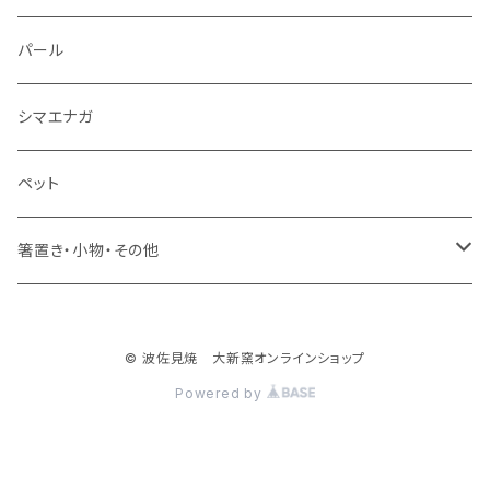
湯のみ
パール
ミニカップ
シマエナガ
ペット
箸置き・小物・その他
・箸置き
© 波佐見焼 大新窯オンラインショップ
・フィッシュ
Powered by
・花瓶