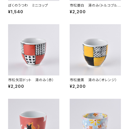
ぼくのうつわ ミニコップ
市松菱白 湯のみ（トルコブル
ー）
¥1,540
¥2,200
市松矢羽ドット 湯のみ（赤）
市松菱黒 湯のみ（オレンジ）
¥2,200
¥2,200