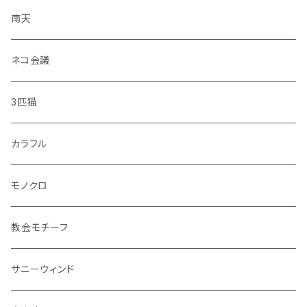
・のりもの
大皿
南天
・彩花
中皿
ネコ会議
・どうぶつ
小皿
3匹猫
・小鳥
マグカップ
カラフル
シマエナガ
コップ
モノクロ
花瓶
教会モチーフ
セット品
サニーウィンド