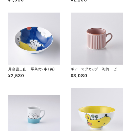
月夜富士山 平茶付・中（黄）
ギア マグカップ 渕錆 ピン
ク
¥2,530
¥3,080