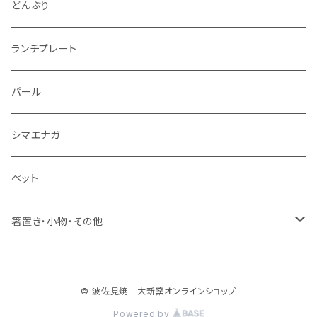
仕切り皿
小サイズ
マグカップ（大）
どんぶり
マグカップ（小）
ランチプレート
湯のみ
パール
ミニカップ
シマエナガ
ペット
箸置き・小物・その他
・箸置き
© 波佐見焼 大新窯オンラインショップ
・フィッシュ
Powered by