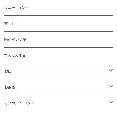
セット品
サニーウィンド
富士山
縁起のいい柄
コスモス小花
お皿
角皿
お茶碗
丸皿
大サイズ
マグカップ・コップ