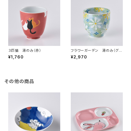
３匹猫 湯のみ（赤）
フラワーガーデン 湯のみ（グリ
ーン）
¥1,760
¥2,970
その他の商品