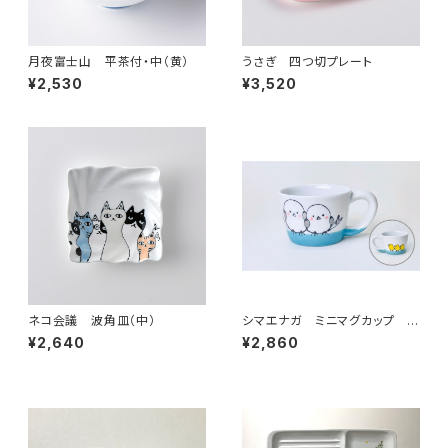
月夜富士山 平茶付・中（黄）
うさぎ 四つ切プレート
¥2,530
¥3,520
ネコ会議 波角皿（中）
シマエナガ ミニマグカップ ブ
ルー
¥2,640
¥2,860