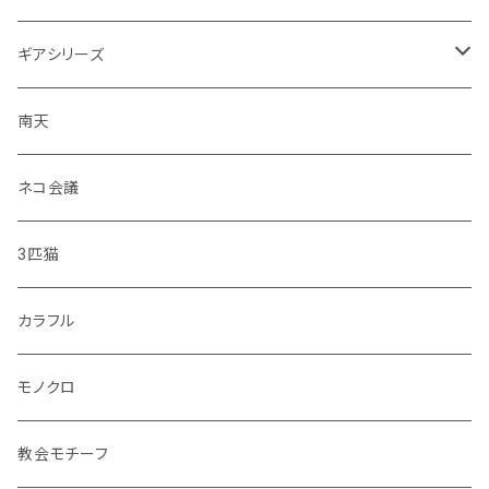
・恐竜
ギアシリーズ
・のりもの
大皿
南天
・彩花
中皿
ネコ会議
・どうぶつ
小皿
3匹猫
・小鳥
マグカップ
カラフル
シマエナガ
コップ
モノクロ
花瓶
教会モチーフ