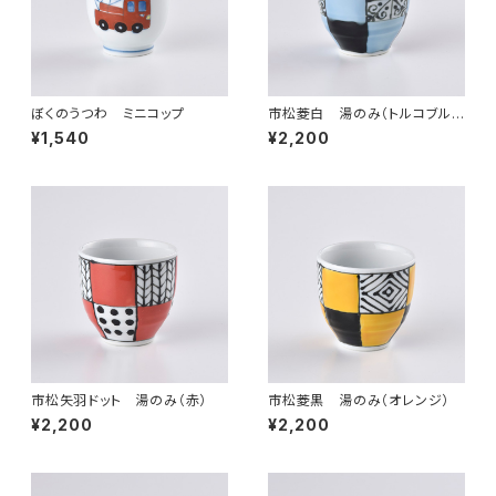
ぼくのうつわ ミニコップ
市松菱白 湯のみ（トルコブル
ー）
¥1,540
¥2,200
市松矢羽ドット 湯のみ（赤）
市松菱黒 湯のみ（オレンジ）
¥2,200
¥2,200