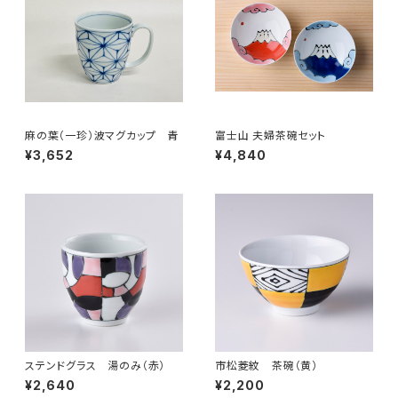
麻の葉（一珍）波マグカップ 青
富士山 夫婦茶碗セット
¥3,652
¥4,840
ステンドグラス 湯のみ（赤）
市松菱紋 茶碗（黄）
¥2,640
¥2,200