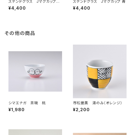
ステンドグラス Jマグカップ
ステンドグラス Jマグカップ 青
赤
¥4,400
¥4,400
その他の商品
シマエナガ 茶碗 桃
市松菱黒 湯のみ（オレンジ）
¥1,980
¥2,200