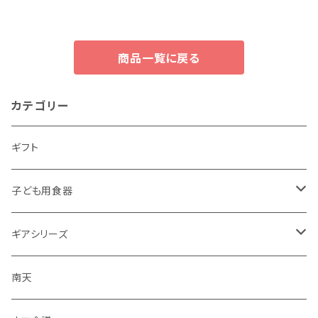
商品一覧に戻る
カテゴリー
ギフト
子ども用食器
・恐竜
ギアシリーズ
・のりもの
大皿
南天