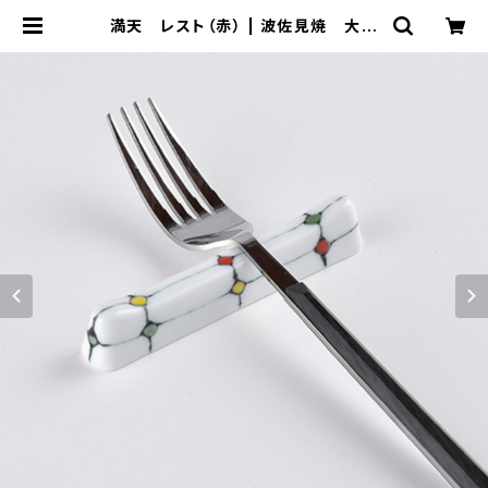
満天 レスト（赤） | 波佐見焼 大新
窯オンラインショップ