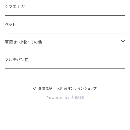
ミニカップ
シマエナガ
ペット
箸置き・小物・その他
・箸置き
マルチパン皿
・フィッシュ
© 波佐見焼 大新窯オンラインショップ
・花瓶
Powered by