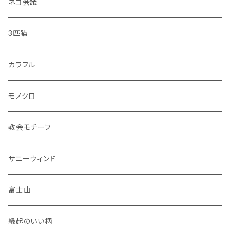
・彩花
中皿
ネコ会議
・どうぶつ
小皿
3匹猫
・小鳥
マグカップ
カラフル
シマエナガ
コップ
モノクロ
花瓶
教会モチーフ
セット品
サニーウィンド
富士山
縁起のいい柄