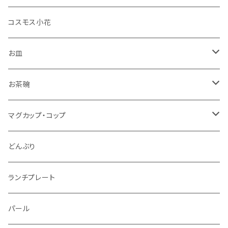
コスモス小花
お皿
角皿
お茶碗
丸皿
大サイズ
マグカップ・コップ
仕切り皿
小サイズ
マグカップ（大）
どんぶり
マグカップ（小）
ランチプレート
湯のみ
パール