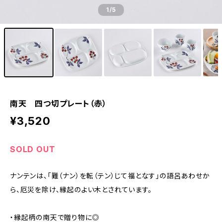
1
/5
南天 四つ切プレート（赤）
¥3,520
SOLD OUT
ナンテンは、「難（ナン）を転（テン）じて福となす」の語呂あわせか
ら、厄災を除け、縁起のよい木とされています。
・縁起柄の南天で贈り物に◎