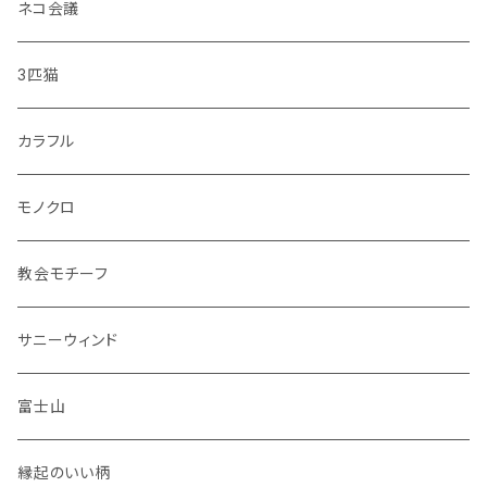
・彩花
中皿
ネコ会議
・どうぶつ
小皿
3匹猫
・小鳥
マグカップ
カラフル
シマエナガ
コップ
モノクロ
花瓶
教会モチーフ
セット品
サニーウィンド
富士山
縁起のいい柄