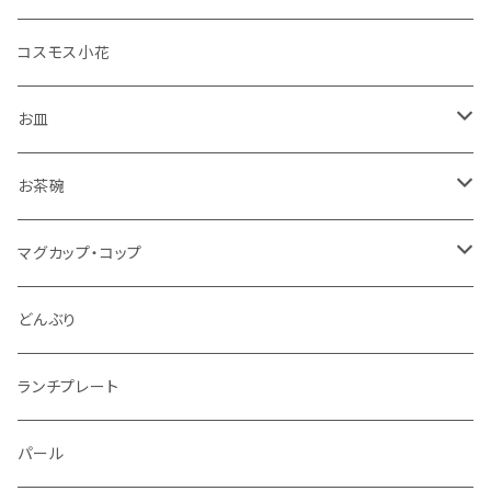
コスモス小花
お皿
角皿
お茶碗
丸皿
大サイズ
マグカップ・コップ
仕切り皿
小サイズ
マグカップ（大）
どんぶり
マグカップ（小）
ランチプレート
湯のみ
パール