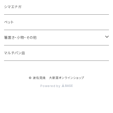
ミニカップ
シマエナガ
ペット
箸置き・小物・その他
・箸置き
マルチパン皿
・フィッシュ
© 波佐見焼 大新窯オンラインショップ
・花瓶
Powered by