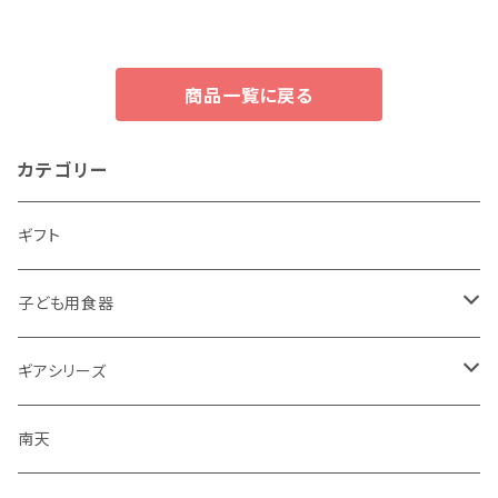
商品一覧に戻る
カテゴリー
ギフト
子ども用食器
・恐竜
ギアシリーズ
・のりもの
大皿
南天