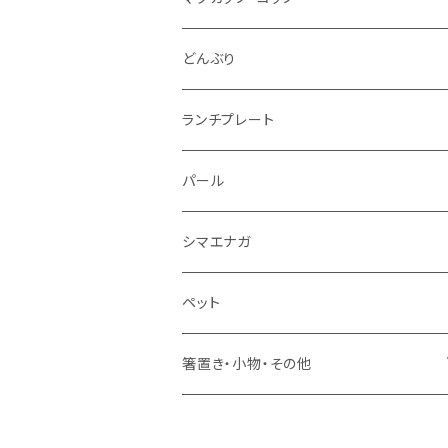
仕切り皿
小サイズ
マグカップ（大）
どんぶり
マグカップ（小）
ランチプレート
湯のみ
パール
ミニカップ
シマエナガ
ペット
箸置き・小物・その他
・箸置き