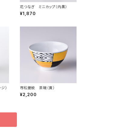
花つなぎ ミニカップ（内黒）
¥1,870
ンジ）
市松菱紋 茶碗（黄）
¥2,200