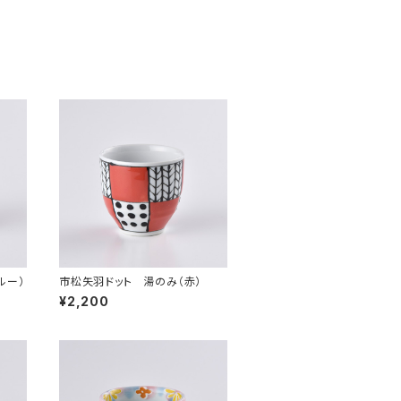
ルー）
市松矢羽ドット 湯のみ（赤）
¥2,200