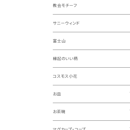
花瓶
教会モチーフ
セット品
サニーウィンド
富士山
縁起のいい柄
コスモス小花
お皿
角皿
お茶碗
丸皿
大サイズ
マグカップ・コップ