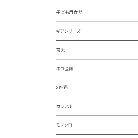
子ども用食器
・恐竜
ギアシリーズ
・のりもの
大皿
南天
・彩花
中皿
ネコ会議
・どうぶつ
小皿
3匹猫
・小鳥
マグカップ
カラフル
シマエナガ
コップ
モノクロ